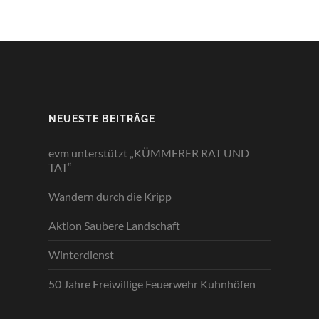
NEUESTE BEITRÄGE
evm unterstützt „KÜMMERER RAT UND
TAT“
Wandern durch die Kripp
Aktion Saubere Landschaft
Winterdienst
50 Jahre Freiwillige Feuerwehr Kuhnhöfen