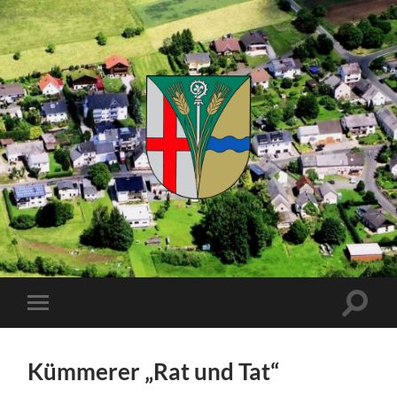
Kuhnhöfen
Suchfe
Mobile-
ein-/a
Menü
ein-/ausblenden
Kümmerer „Rat und Tat“