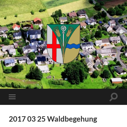
Kuhnhöfen
Suchfe
Mobile-
ein-/a
Menü
ein-/ausblenden
2017 03 25 Waldbegehung