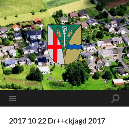
Kuhnhöfen
Suchfe
Mobile-
ein-/a
Menü
ein-/ausblenden
2017 10 22 Dr++ckjagd 2017