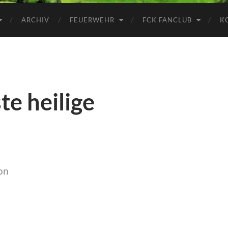
ARCHIV
FEUERWEHR
FCK FANCLUB
K
te heilige
on