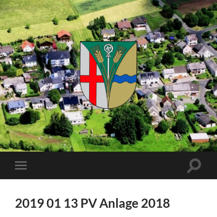
Kuhnhöfen
Suchfe
Mobile-
ein-/a
Menü
ein-/ausblenden
2019 01 13 PV Anlage 2018