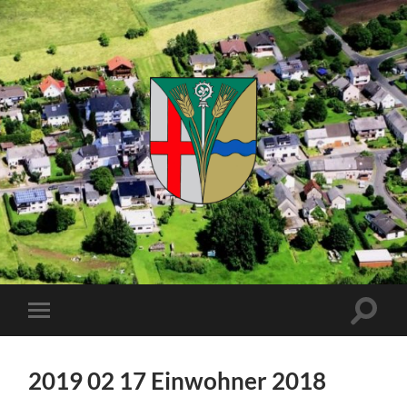
Kuhnhöfen
Suchfe
Mobile-
ein-/a
Menü
ein-/ausblenden
2019 02 17 Einwohner 2018