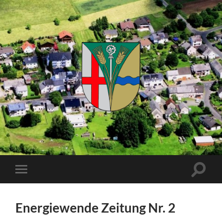
Kuhnhöfen
Suchfe
Mobile-
ein-/a
Menü
ein-/ausblenden
Energiewende Zeitung Nr. 2