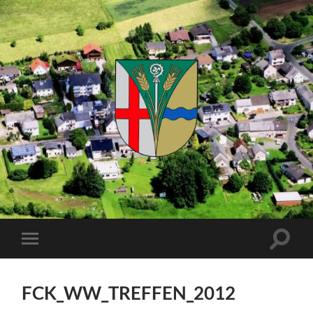
Kuhnhöfen
Suchfe
Mobile-
ein-/a
Menü
ein-/ausblenden
FCK_WW_TREFFEN_2012