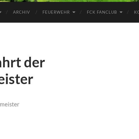
ARCHIV
FEUERWEHR
FCK FANCLUB
K
hrt der
ister
rmeister