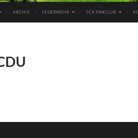
ARCHIV
FEUERWEHR
FCK FANCLUB
K
 CDU