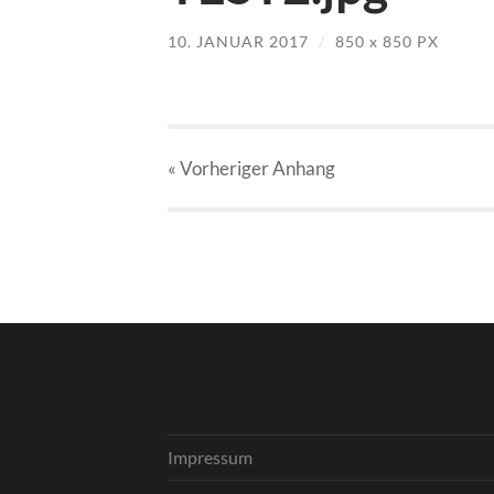
10. JANUAR 2017
/
850
x
850 PX
« Vorheriger
Anhang
Impressum