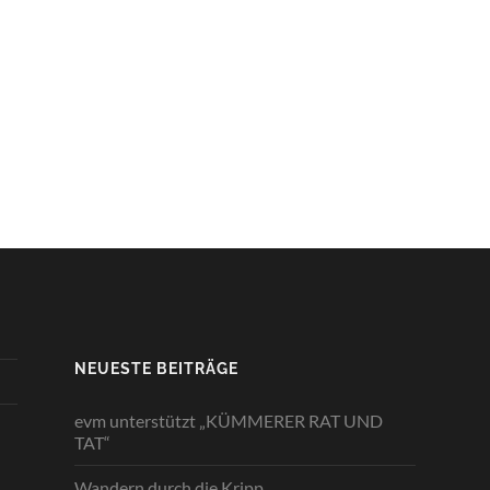
NEUESTE BEITRÄGE
evm unterstützt „KÜMMERER RAT UND
TAT“
Wandern durch die Kripp