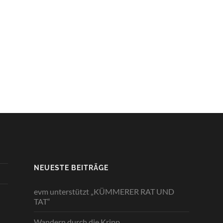
NEUESTE BEITRÄGE
evm unterstützt „KÜMMERER RAT UND
TAT“
Wandern durch die Kripp