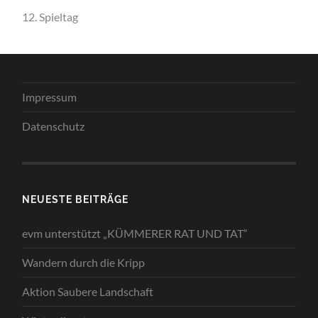
12. Spieltag
Impressum
Datenschutz
NEUESTE BEITRÄGE
evm unterstützt „KÜMMERER RAT UND TAT“
Wandern durch die Kripp
Aktion Saubere Landschaft