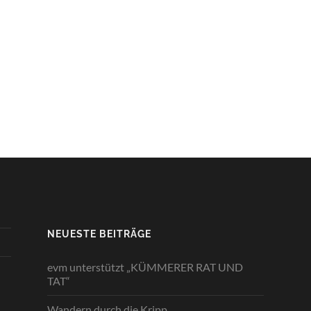
NEUESTE BEITRÄGE
evm unterstützt „KÜMMERER RAT UND
TAT“
Wandern durch die Kripp