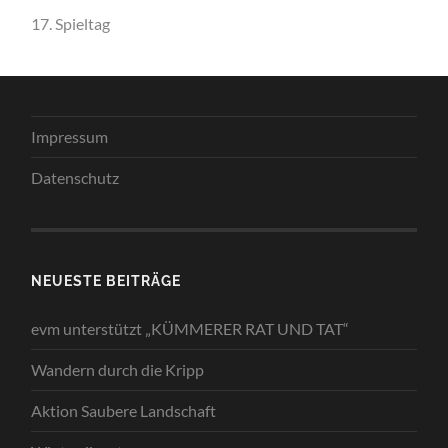
17. Spieltag
Impressum
Datenschutz
NEUESTE BEITRÄGE
evm unterstützt „KÜMMERER RAT UND TAT“
Wandern durch die Kripp
Aktion Saubere Landschaft