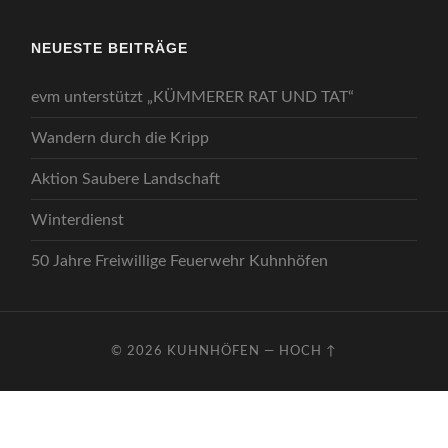
NEUESTE BEITRÄGE
evm unterstützt „KÜMMERER RAT UND TAT“
Wandern durch die Kripp
Aktion Saubere Landschaft
Winterdienst
50 Jahre Freiwillige Feuerwehr Kuhnhöfen
© 2026
KUHNHÖFEN
—
HOCH ↑