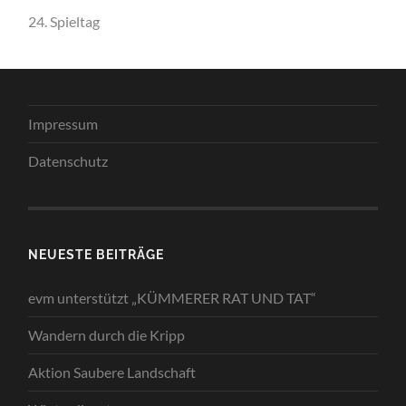
24. Spieltag
Impressum
Datenschutz
NEUESTE BEITRÄGE
evm unterstützt „KÜMMERER RAT UND TAT“
Wandern durch die Kripp
Aktion Saubere Landschaft