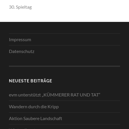
30. Spieltag
Impressum
Datenschutz
NEUESTE BEITRÄGE
evm unterstützt „KÜMMERER RAT UND TAT“
Wandern durch die Kripp
Aktion Saubere Landschaft