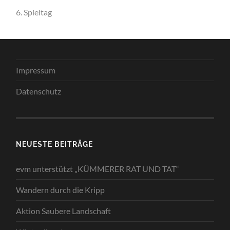
6. Spieltag
Impressum
Datenschutz
NEUESTE BEITRÄGE
evm unterstützt „KÜMMERER RAT UND TAT“
Wandern durch die Kripp
Aktion Saubere Landschaft