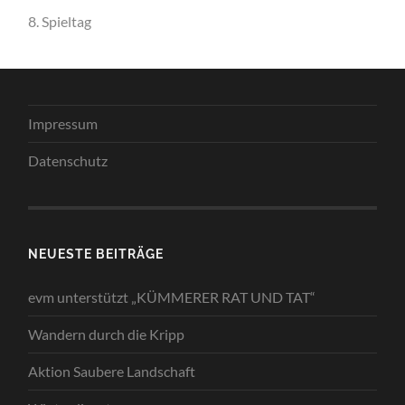
8. Spieltag
Impressum
Datenschutz
NEUESTE BEITRÄGE
evm unterstützt „KÜMMERER RAT UND TAT“
Wandern durch die Kripp
Aktion Saubere Landschaft