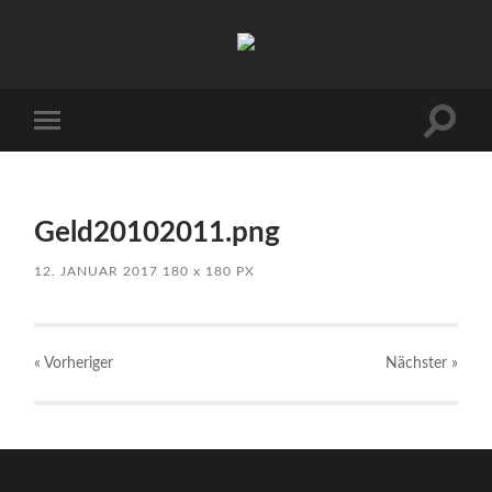
Kuhnhöfen
Suchfe
Mobile-
ein-/a
Menü
ein-/ausblenden
Geld20102011.png
12. JANUAR 2017
180
x
180 PX
« Vorheriger
Nächster
»