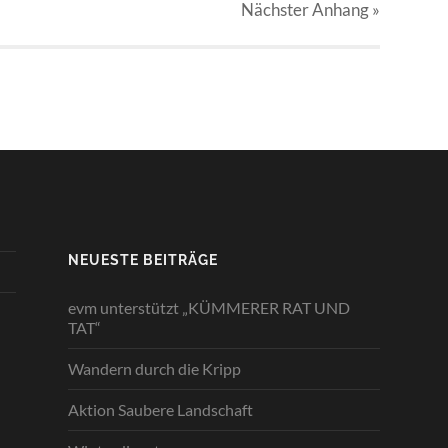
Nächster
Anhang
»
NEUESTE BEITRÄGE
evm unterstützt „KÜMMERER RAT UND
TAT“
Wandern durch die Kripp
Aktion Saubere Landschaft