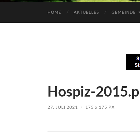
HOME
AKTUELLES
GEMEINDE
Hospiz-2015.
27. JULI 2021
/
175
x
175 PX