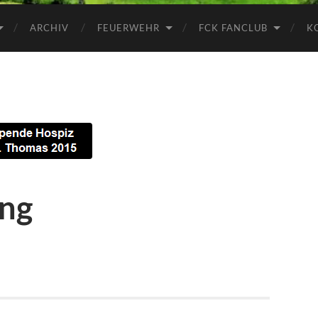
ARCHIV
FEUERWEHR
FCK FANCLUB
K
png