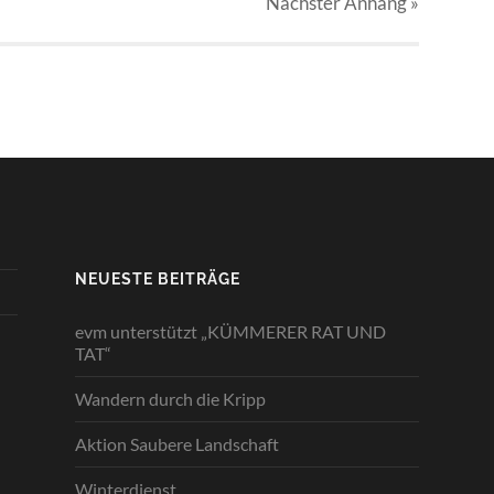
Nächster
Anhang
»
NEUESTE BEITRÄGE
evm unterstützt „KÜMMERER RAT UND
TAT“
Wandern durch die Kripp
Aktion Saubere Landschaft
Winterdienst