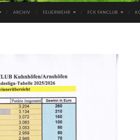
ARCHIV
FEUERWEHR
FCK FANCLUB
K