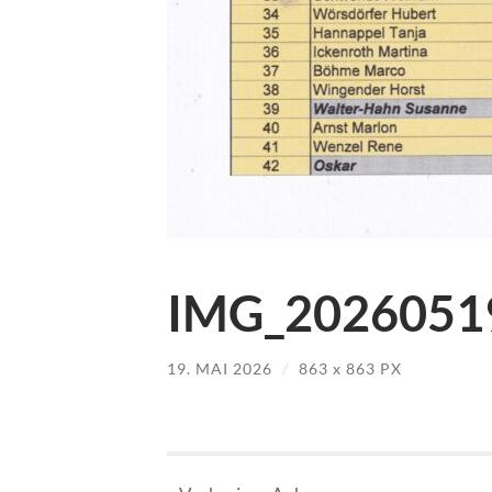
IMG_20260519
19. MAI 2026
/
863
x
863 PX