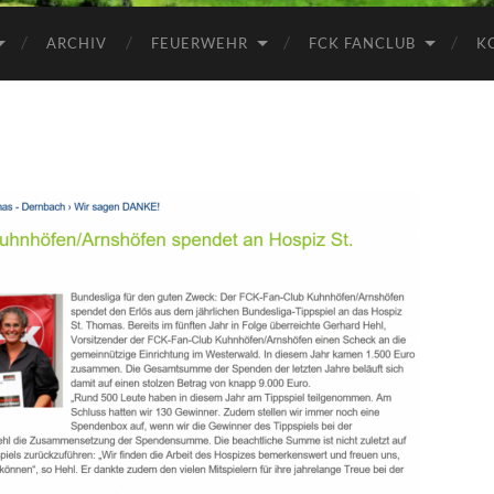
ARCHIV
FEUERWEHR
FCK FANCLUB
K