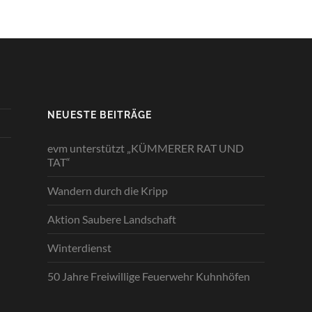
NEUESTE BEITRÄGE
evm unterstützt „KÜMMERER RAT UND
TAT“
Wandern durch die Kripp
Aktion Saubere Landschaft
Winterdienst
50 Jahre Freiwillige Feuerwehr Kuhnhöfen