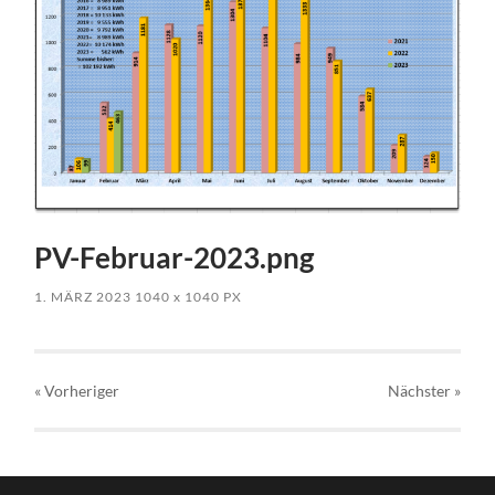
PV-Februar-2023.png
1. MÄRZ 2023
1040
x
1040 PX
« Vorheriger
Nächster
»