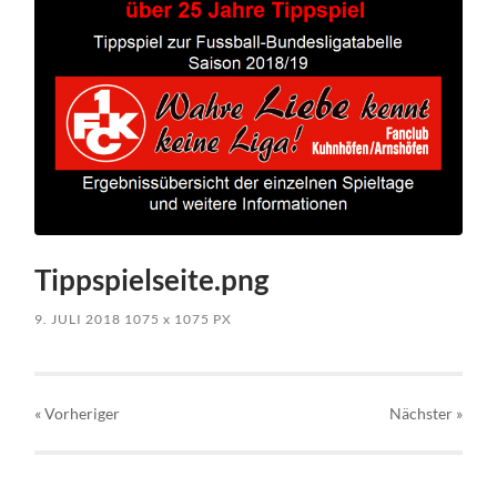
Tippspielseite.png
9. JULI 2018
1075
x
1075 PX
« Vorheriger
Nächster
»