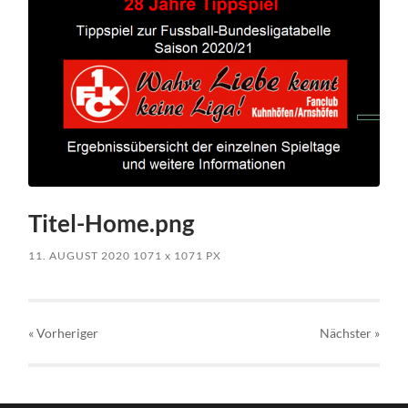
Titel-Home.png
11. AUGUST 2020
1071
x
1071 PX
« Vorheriger
Nächster
»