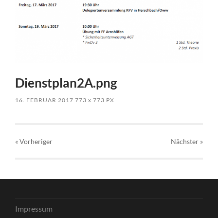
Dienstplan2A.png
16. FEBRUAR 2017
773
x
773 PX
« Vorheriger
Nächster
»
Impressum