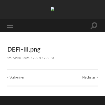
Kuhnhöfen
Suchfe
Mobile-
ein-/a
Menü
ein-/ausblenden
DEFI-III.png
19. APRIL 2021
1200
x
1200 PX
« Vorheriger
Nächster
»