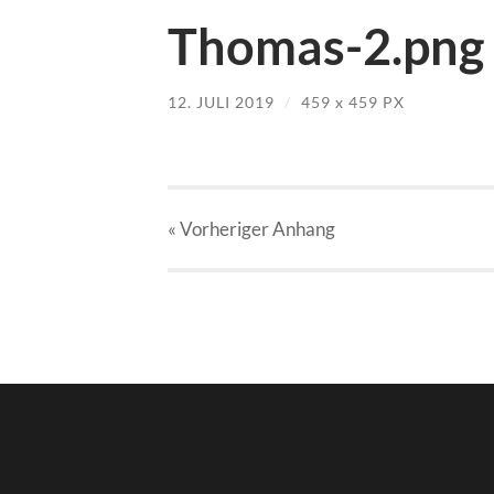
Thomas-2.png
12. JULI 2019
/
459
x
459 PX
« Vorheriger
Anhang