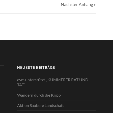
Nächster
Anhang
»
NEUESTE BEITRÄGE
evm unterstützt „KÜMMERER RAT UND
TAT“
Wandern durch die Kripp
Aktion Saubere Landschaft