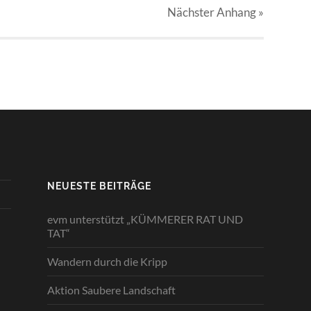
Nächster
Anhang
»
NEUESTE BEITRÄGE
evm unterstützt „KÜMMERER RAT UND
TAT“
Wandern durch die Kripp
Aktion Saubere Landschaft