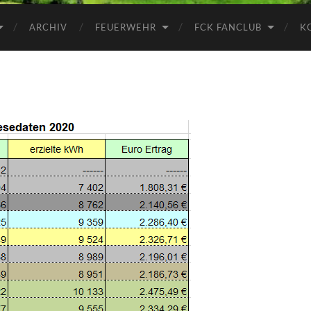
ARCHIV
FEUERWEHR
FCK FANCLUB
K