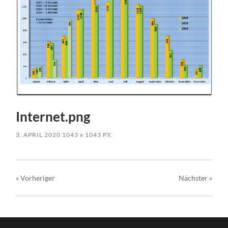
Internet.png
3. APRIL 2020
1043
x
1043 PX
« Vorheriger
Nächster
»