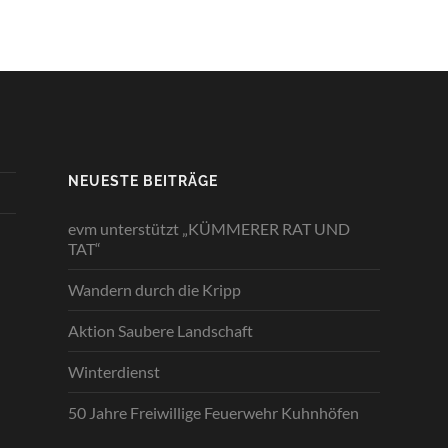
NEUESTE BEITRÄGE
evm unterstützt „KÜMMERER RAT UND
TAT“
Wandern durch die Kripp
Aktion Saubere Landschaft
Winterdienst
50 Jahre Freiwillige Feuerwehr Kuhnhöfen