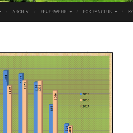
ARCHIV
FEUERWEHR
FCK FANCLUB
K