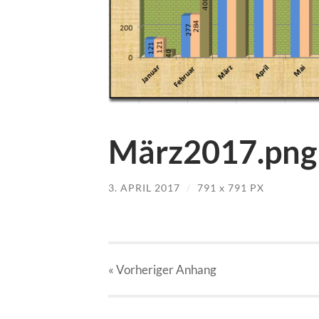
März2017.png
3. APRIL 2017
/
791
x
791 PX
« Vorheriger
Anhang