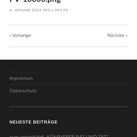
4. JANUAR 2022
493
x
493 PX
« Vorheriger
Nächster
»
Impressum
Datenschutz
NEUESTE BEITRÄGE
evm unterstützt „KÜMMERER RAT UND TAT“