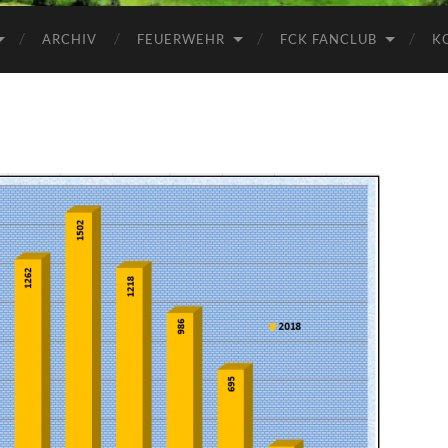
ARCHIV
FEUERWEHR
FCK FANCLUB
K