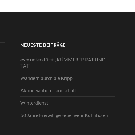
NEUESTE BEITRÄGE
evm unterstützt „KÜMMERER RAT UND
TAT“
Wandern durch die Kripp
Aktion Saubere Landschaft
Winterdienst
50 Jahre Freiwillige Feuerwehr Kuhnhöfen