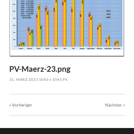
PV-Maerz-23.png
31. MÄRZ 2023
1043
x
1043 PX
« Vorheriger
Nächster
»