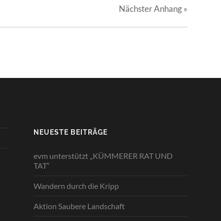
Nächster
Anhang
»
NEUESTE BEITRÄGE
evm unterstützt „KÜMMERER RAT UND
TAT“
Wandern durch die Kripp
Aktion Saubere Landschaft