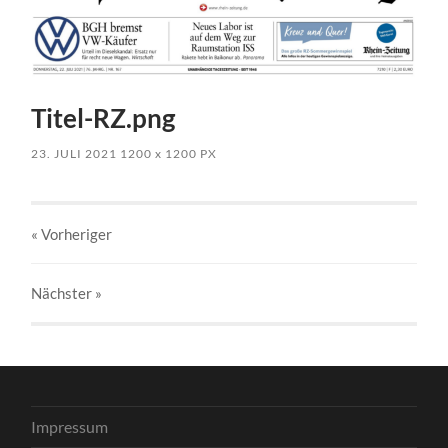
Titel-RZ.png
23. JULI 2021
1200
x
1200 PX
« Vorheriger
Nächster
»
Impressum