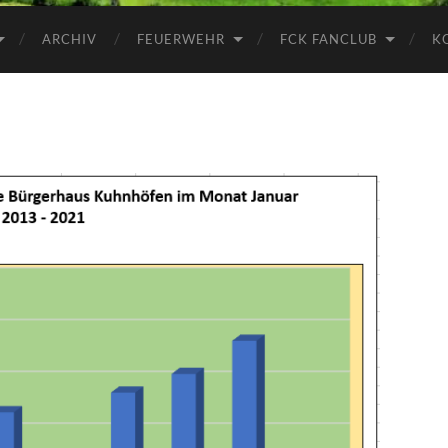
ARCHIV
FEUERWEHR
FCK FANCLUB
K