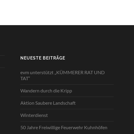
NEUESTE BEITRÄGE
evm unterstützt „KÜMMERER RAT UND
TAT“
Wandern durch die Kripp
Aktion Saubere Landschaft
Winterdienst
50 Jahre Freiwillige Feuerwehr Kuhnhöfen