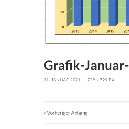
Grafik-Januar
31. JANUAR 2021
/
729
x
729 PX
« Vorheriger
Anhang