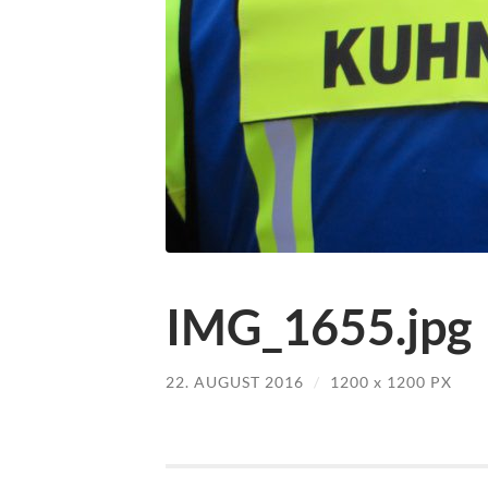
IMG_1655.jpg
22. AUGUST 2016
/
1200
x
1200 PX