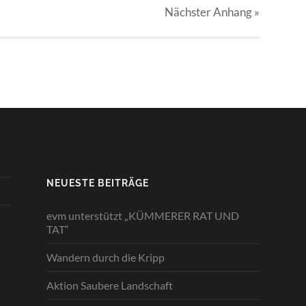
Nächster
Anhang
»
NEUESTE BEITRÄGE
evm unterstützt „KÜMMERER RAT UND
TAT“
Wandern durch die Kripp
Aktion Saubere Landschaft