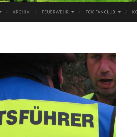
ARCHIV
FEUERWEHR
FCK FANCLUB
K