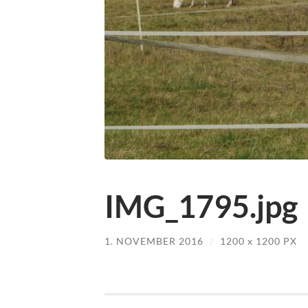
IMG_1795.jpg
1. NOVEMBER 2016
/
1200
x
1200 PX