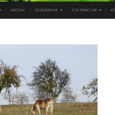
ARCHIV
FEUERWEHR
FCK FANCLUB
K