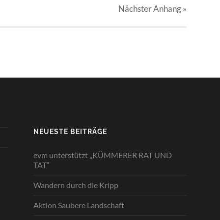
Nächster
Anhang
»
NEUESTE BEITRÄGE
evm unterstützt „KÜMMERER RAT UND
TAT“
Wandern durch die Kripp
Aktion Saubere Landschaft