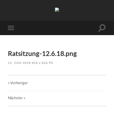
Kuhnhöfen
Suchfe
Mobile-
ein-/a
Menü
ein-/ausblenden
Ratsitzung-12.6.18.png
12. JUNI 2018
826
x
826 PX
« Vorheriger
Nächster
»