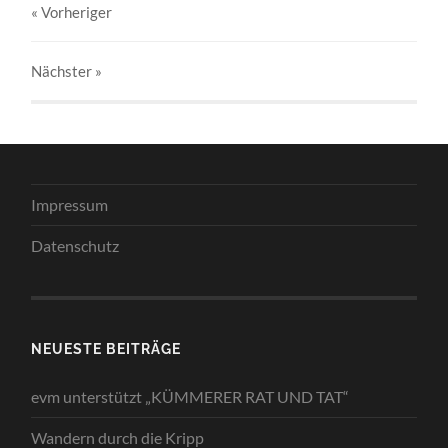
« Vorheriger
Nächster
»
Impressum
Datenschutz
NEUESTE BEITRÄGE
evm unterstützt „KÜMMERER RAT UND TAT“
Wandern durch die Kripp