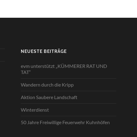
NEUESTE BEITRÄGE
evm unterstützt „KÜMMERER RAT UND
TAT“
Wandern durch die Kripp
Aktion Saubere Landschaft
Winterdienst
50 Jahre Freiwillige Feuerwehr Kuhnhöfen