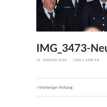
IMG_3473-Neu
12. JANUAR 2020
/
1200
x
1200 PX
« Vorheriger
Anhang