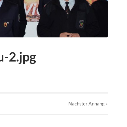
-2.jpg
Nächster
Anhang
»