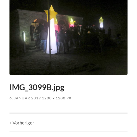
IMG_3099B.jpg
6. JANUAR 2019
1200
x
1200 PX
« Vorheriger