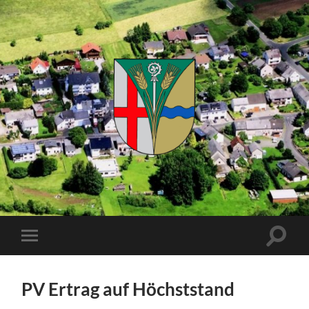
Kuhnhöfen
Suchfe
Mobile-
ein-/a
Menü
ein-/ausblenden
PV Ertrag auf Höchststand